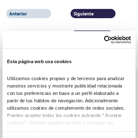
porta al municipi
Anterior
Siguiente
Página 1 de 2
Esta página web usa cookies
Utilizamos cookies propias y de terceros para analizar
nuestros servicios y mostrarte publicidad relacionada
con tus preferencias en base a un perfil elaborado a
Gestiones Online
partir de tus hábitos de navegación. Adicionalmente
utilizamos cookies de complemento de redes sociales.
Puedes aceptar todas las cookies pulsando “ Aceptar
FACTURAS, PAGOS Y CONSUMOS
cookies”· También puedes permitir o rechazar las
CONTRATOS
cookies de forma granular pulsando “Configurar”. Si
pulsas “Rechazar cookies”, equivaldrá a rechazar la