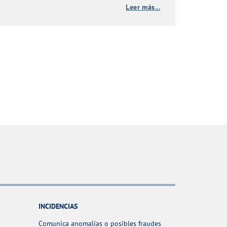
Leer más...
INCIDENCIAS
Comunica anomalías o posibles fraudes