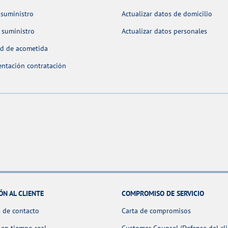
 suministro
Actualizar datos de domicilio
 suministro
Actualizar datos personales
ud de acometida
ntación contratación
ÓN AL CLIENTE
COMPROMISO DE SERVICIO
 de contacto
Carta de compromisos
 en tiempo real
Customer Counsel (Defensa del cli