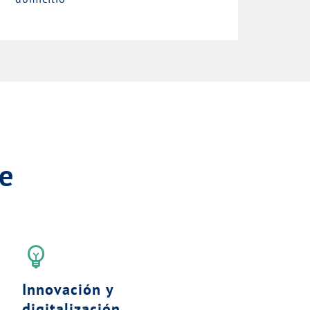
e
emoji_objects
Innovación y
digitalización