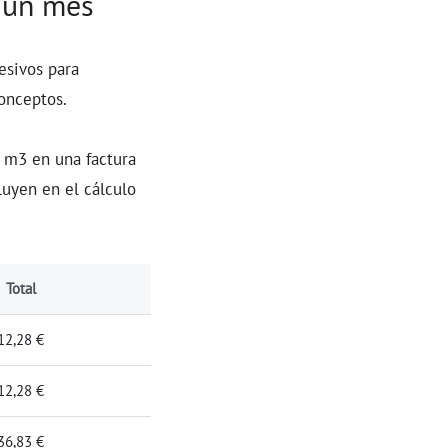
 un mes
esivos para
onceptos.
r m3 en una factura
uyen en el cálculo
Total
12,28 €
12,28 €
36,83 €