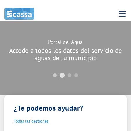
Menu 
Carrusel
Cerca de las personas
Consulta todas las bonificaciones
sociales disponibles
¿Te podemos ayudar?
Todas las gestiones