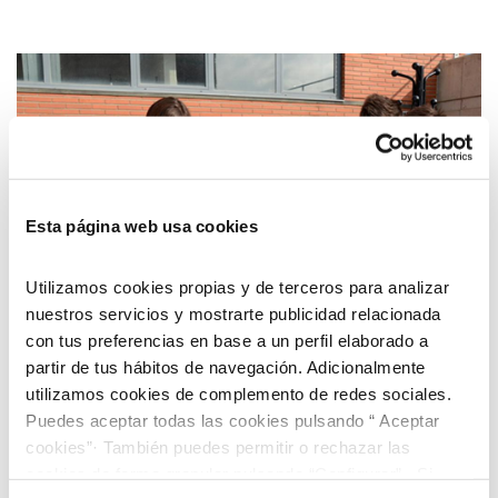
Esta página web usa cookies
Utilizamos cookies propias y de terceros para analizar
nuestros servicios y mostrarte publicidad relacionada
con tus preferencias en base a un perfil elaborado a
partir de tus hábitos de navegación. Adicionalmente
utilizamos cookies de complemento de redes sociales.
Puedes aceptar todas las cookies pulsando “ Aceptar
Sensibilización medioambiental
cookies”· También puedes permitir o rechazar las
cookies de forma granular pulsando “Configurar”. Si