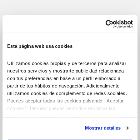
El Teu Servei
Esta página web usa cookies
FACTURES I PREUS
ATENCIÓ AL CLIENT
Utilizamos cookies propias y de terceros para analizar
COMPROMÍS DE SERVEI
nuestros servicios y mostrarte publicidad relacionada
con tus preferencias en base a un perfil elaborado a
partir de tus hábitos de navegación. Adicionalmente
utilizamos cookies de complemento de redes sociales.
La Teva Aigua
Puedes aceptar todas las cookies pulsando “ Aceptar
cookies”· También puedes permitir o rechazar las
cookies de forma granular pulsando “Configurar”. Si
EL NOSTRE PAPER EN EL CICLE URBÀ
pulsas “Rechazar cookies”, equivaldrá a rechazar la
QUALITAT
Mostrar detalles
instalación de todas las cookies salvo las necesarias que
CUIDEM L'AIGUA
son indispensables para que el sitio web funcione y que