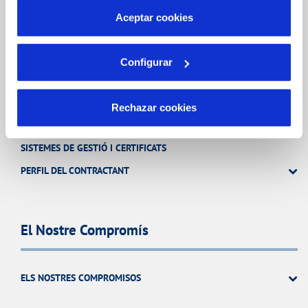
por tanto no se pueden desactivar. Puedes consultar
Aceptar cookies
más información en nuestra
Política de Cookie
Coneix-nos
Configurar
SOBRE NOSALTRES
Rechazar cookies
ACCIONISTAS
SISTEMES DE GESTIÓ I CERTIFICATS
PERFIL DEL CONTRACTANT
El Nostre Compromís
ELS NOSTRES COMPROMISOS