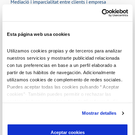
Mediació i imparcialitat entre clients i empresa
Actua amb imparcialitat davant de les parts, amb
transparència en la gestió, amb confidencialitat de la
informació i amb independència respecte a les àrees de
Esta página web usa cookies
gestió.
Utilizamos cookies propias y de terceros para analizar
nuestros servicios y mostrarte publicidad relacionada
con tus preferencias en base a un perfil elaborado a
partir de tus hábitos de navegación. Adicionalmente
utilizamos cookies de complemento de redes sociales.
Puedes aceptar todas las cookies pulsando “ Aceptar
cookies”· También puedes permitir o rechazar las
cookies de forma granular pulsando “Configurar”. Si
pulsas “Rechazar cookies”, equivaldrá a rechazar la
Mostrar detalles
instalación de todas las cookies salvo las necesarias que
son indispensables para que el sitio web funcione y que
por tanto no se pueden desactivar. Puedes consultar
Aceptar cookies