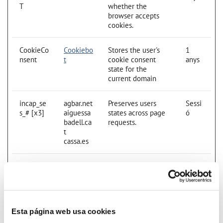
T
whether the
browser accepts
cookies.
CookieCo
Cookiebo
Stores the user's
1
nsent
t
cookie consent
anys
state for the
current domain
incap_se
agbar.net
Preserves users
Sessi
s_# [x3]
aiguessa
states across page
ó
badell.ca
requests.
t
cassa.es
JSESSIO
www.aig
Preserves users
Sessi
NID [x2]
uessabad
states across page
ó
ell.cat
requests.
www.cas
sa.es
Esta página web usa cookies