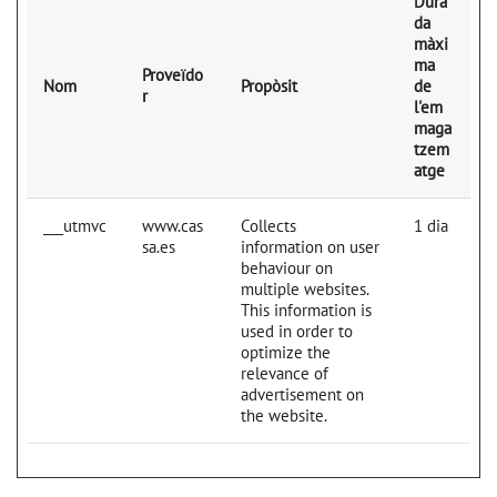
Dura
da
màxi
ma
Proveïdo
Nom
Propòsit
de
r
l'em
maga
tzem
atge
___utmvc
www.cas
Collects
1 dia
sa.es
information on user
behaviour on
multiple websites.
This information is
used in order to
optimize the
relevance of
advertisement on
the website.