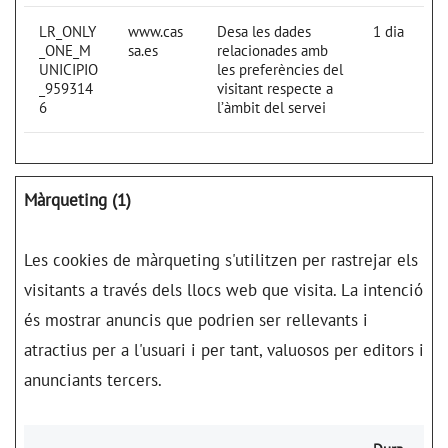
LR_ONLY
www.cas
Desa les dades
1 dia
_ONE_M
sa.es
relacionades amb
UNICIPIO
les preferències del
_959314
visitant respecte a
6
l’àmbit del servei
Màrqueting (1)
Les cookies de màrqueting s'utilitzen per rastrejar els
visitants a través dels llocs web que visita. La intenció
és mostrar anuncis que podrien ser rellevants i
atractius per a l'usuari i per tant, valuosos per editors i
anunciants tercers.