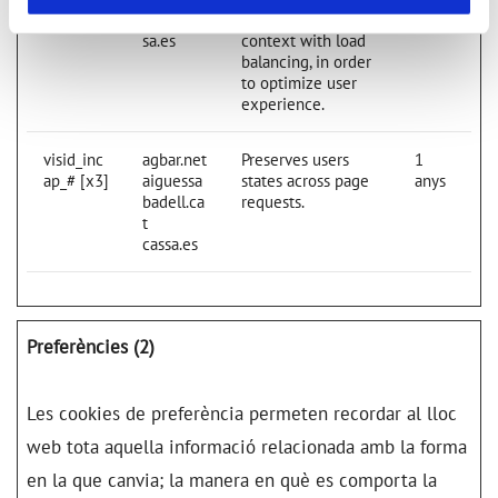
www.cas
This is used in
sa.es
context with load
balancing, in order
to optimize user
experience.
visid_inc
agbar.net
Preserves users
1
ap_# [x3]
aiguessa
states across page
anys
badell.ca
requests.
t
cassa.es
Preferències (2)
Les cookies de preferència permeten recordar al lloc
web tota aquella informació relacionada amb la forma
en la que canvia; la manera en què es comporta la