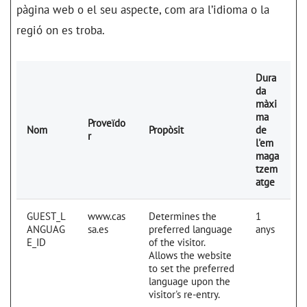
pàgina web o el seu aspecte, com ara l’idioma o la
regió on es troba.
Dura
da
màxi
ma
Proveïdo
Nom
Propòsit
de
r
l'em
maga
tzem
atge
GUEST_L
www.cas
Determines the
1
ANGUAG
sa.es
preferred language
anys
E_ID
of the visitor.
Allows the website
to set the preferred
language upon the
visitor's re-entry.