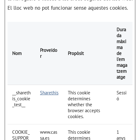
El lloc web no pot funcionar sense aquestes cookies.
Dura
da
màxi
ma
Proveïdo
Nom
Propòsit
de
r
l'em
maga
tzem
atge
__shareth
Sharethis
This cookie
Sessi
is_cookie
determines
ó
_test__
whether the
browser accepts
cookies.
COOKIE_
www.cas
This cookie
1
SUPPOR
sa.es
determines
anys