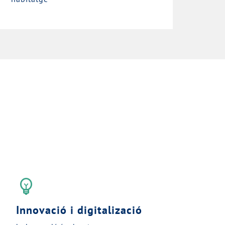
emoji_objects
Innovació i digitalizació