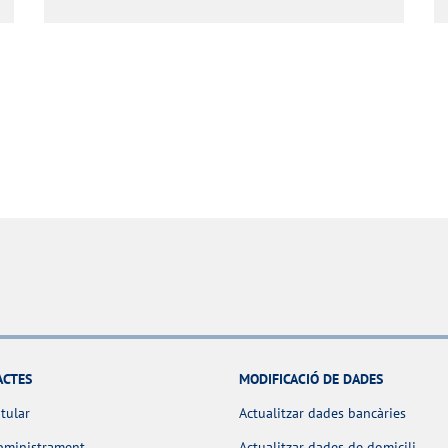
ACTES
MODIFICACIÓ DE DADES
itular
Actualitzar dades bancàries
bministrament
Actualitzar dades de domicili