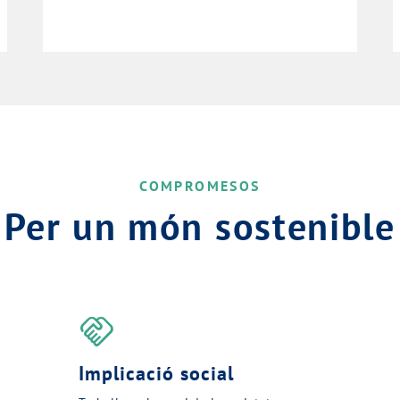
COMPROMESOS
Per un món sostenible
handshake
Implicació social